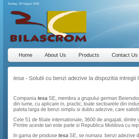
Sunday, 09 August 2026
Home
About Us
Products
Contact Us
tesa
- Solutii cu benzi adezive la dispozitia intregii 
Compania
tesa
SE
,
membra a grupului german Beiersdorf,
din lume, cu aplicare in, practic, toate sectoarele din indus
paleta larga de benzi simplu si dublu adezive, care satisfac 
Cele 51 de filiale internationale, 3600 de angajati, dint
Printre aceste tari este parte si Republica Moldova cu r
In gama de produse
tesa
SE, se numara benzi adezive desti